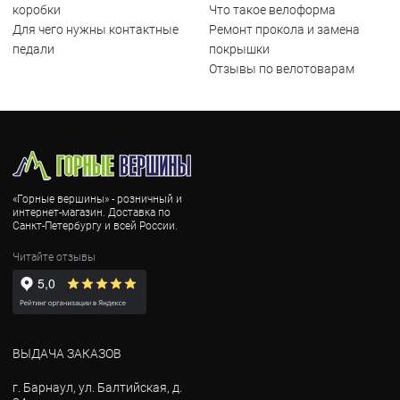
коробки
Что такое велоформа
Для чего нужны контактные
Ремонт прокола и замена
педали
покрышки
Отзывы по велотоварам
«Горные вершины» - розничный и
интернет-магазин. Доставка по
Санкт-Петербургу и всей России.
Читайте отзывы
ВЫДАЧА ЗАКАЗОВ
г. Барнаул, ул. Балтийская, д.