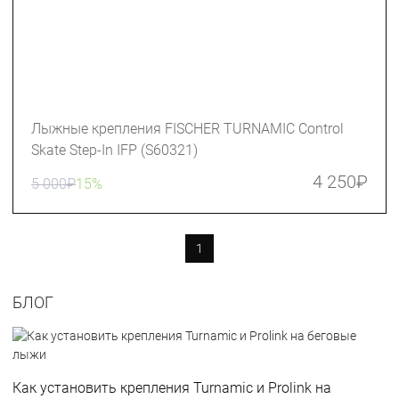
Лыжные крепления FISCHER TURNAMIC Сontrol
Skate Step-In IFP (S60321)
4 250
₽
5 000
₽
15%
1
БЛОГ
Как установить крепления Turnamic и Prolink на