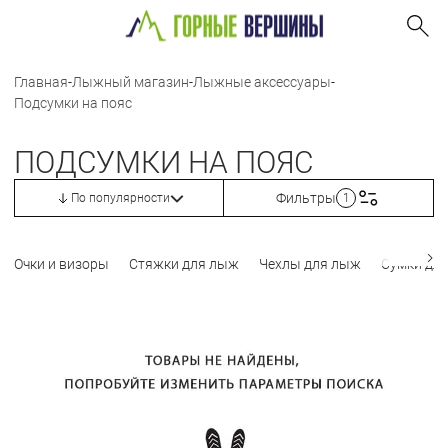
Главная
-
Лыжный магазин
-
Лыжные аксессуары
-
Подсумки на пояс
ПОДСУМКИ НА ПОЯС
Фильтры
По популярности
1
Очки и визоры
Стяжки для лыж
Чехлы для лыж
Сумки для