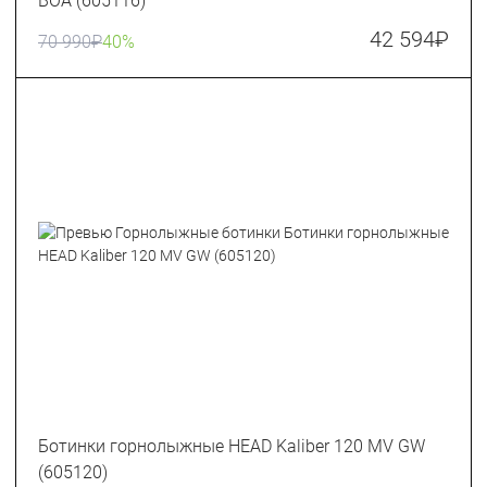
BOA (605116)
42 594
₽
70 990
₽
40%
Ботинки горнолыжные HEAD Kaliber 120 MV GW
(605120)