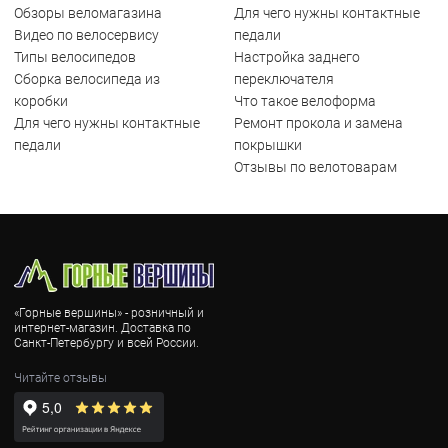
Обзоры веломагазина
Для чего нужны контактные
Видео по велосервису
педали
Типы велосипедов
Настройка заднего
Сборка велосипеда из
переключателя
коробки
Что такое велоформа
Для чего нужны контактные
Ремонт прокола и замена
педали
покрышки
Отзывы по велотоварам
«Горные вершины» - розничный и
интернет-магазин. Доставка по
Санкт-Петербургу и всей России.
Читайте отзывы