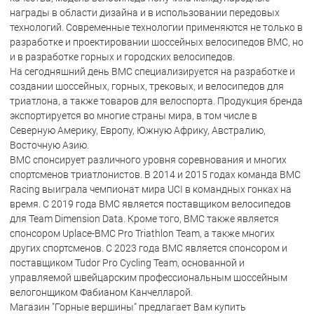
награды в области дизайна и в использовании передовых
технологий. Современные технологии применяются не только в
разработке и проектировании шоссейных велосипедов BMC, но
и в разработке горных и городских велосипедов.
На сегодняшний день BMC специализируется на разработке и
создании шоссейных, горных, трековых, и велосипедов для
триатлона, а также товаров для велоспорта. Продукция бренда
экспортируется во многие страны мира, в том числе в
Северную Америку, Европу, Южную Африку, Австралию,
Восточную Азию.
BMC спонсирует различного уровня соревнования и многих
спортсменов триатлонистов. В 2014 и 2015 годах команда BMC
Racing выиграла чемпионат мира UCI в командных гонках на
время. С 2019 года BMC является поставщиком велосипедов
для Team Dimension Data. Кроме того, BMC также является
спонсором Uplace-BMC Pro Triathlon Team, а также многих
других спортсменов. С 2023 года BMC является спонсором и
поставщиком Tudor Pro Cycling Team, основанной и
управляемой швейцарским профессиональным шоссейным
велогонщиком Фабианом Канчелларой.
Магазин "Горные вершины" предлагает Вам купить