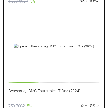
1 589 406
₽
1 869 890
₽
15%
Велосипед BMC Fourstroke LT One (2024)
638 095
₽
750 700
₽
15%