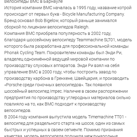
Велосипеды BMC в Барнауле
История компании BMC началась в 1995 году, название котрой
происходит от первых букв - Bicycle Manufacturing Company.
Бренд основал Bob Bigelow, который раньше занимался
сборкой по лицензии велосипедов Raleigh.
Компания BMC приобрела популярность в 2002 году,
благодаря шоссейному велосипеду Teammachine SLT01, модель
которого была разработана для профессиональной команды
Phonak Cycling Team. Покровителем команды был Энди Ри,
владелец одноимённой ведущей мировой компании по
производству слуховых аппаратов. Энди Ри взял на себя
управление BMC в 2000 году, чтобы построить завод по
производству карбона в Гренхене, Швейцария, и производить
«Porsche среди гоночных велосипедов». Так появился
шоссейный велосипед Impec. Наличие в своем распоряжении
предприятия по производству углеродных материалов сильно
повлияло на то, как BMC подходит к производству
велосипедов.
В 2004 году компания выпустила модель Timemachine TT01 -
велосипед для раздельного старта на шоссе, один из самых
быстрых и успешных в своем сегменте. Помимо признания
качества, модель велосипеда получила международные