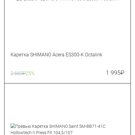
Каретка SHIMANO Acera ES300-K Octalink
1 995
₽
2 660
₽
25%