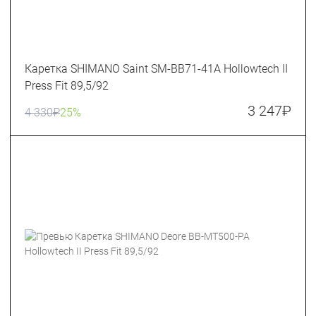
Каретка SHIMANO Saint SM-BB71-41A Hollowtech II
Press Fit 89,5/92
3 247
₽
4 330
₽
25%