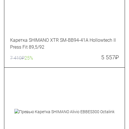
Каретка SHIMANO XTR SM-BB94-41A Hollowtech II
Press Fit 89,5/92
5 557
₽
7 410
₽
25%