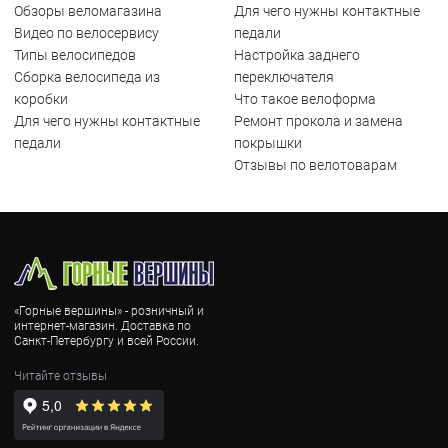
Обзоры веломагазина
Для чего нужны контактные
Видео по велосервису
педали
Типы велосипедов
Настройка заднего
Сборка велосипеда из
переключателя
коробки
Что такое велоформа
Для чего нужны контактные
Ремонт прокола и замена
педали
покрышки
Отзывы по велотоварам
«Горные вершины» - розничный и
интернет-магазин. Доставка по
Санкт-Петербургу и всей России.
Читайте отзывы