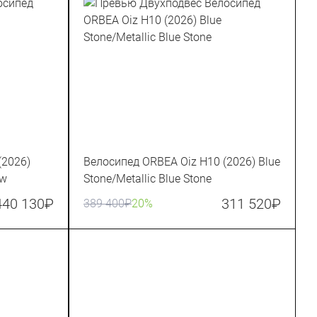
(2026)
Велосипед ORBEA Oiz H10 (2026) Blue
ow
Stone/Metallic Blue Stone
440 130
₽
311 520
₽
389 400
₽
20%