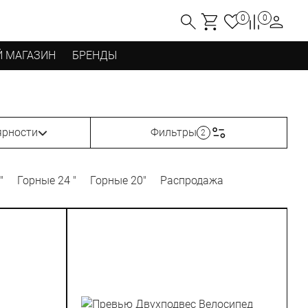
0
0
 МАГАЗИН
БРЕНДЫ
ярности
Фильтры
2
"
Горные 24 "
Горные 20"
Распродажа