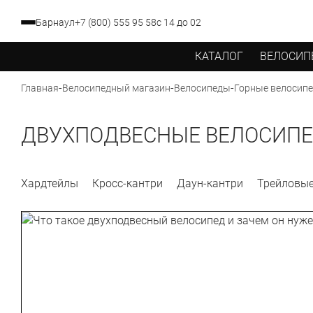
Барнаул
+7 (800) 555 95 58
с 14 до 02
КАТАЛОГ
ВЕЛОСИП
-
-
-
Главная
Велосипедный магазин
Велосипеды
Горные велосип
ДВУХПОДВЕСНЫЕ ВЕЛОСИПЕ
Хардтейлы
Кросс-кантри
Даун-кантри
Трейловы