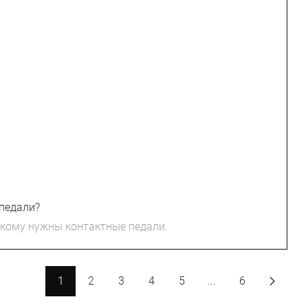
педали?
 кому нужны контактные педали.
1
2
3
4
5
...
6