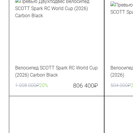
Велосипед SCOTT Spark RC World Cup
Велосипе
(2026) Carbon Black
(2026)
806 400
₽
1 008 000
₽
20%
504 000
₽