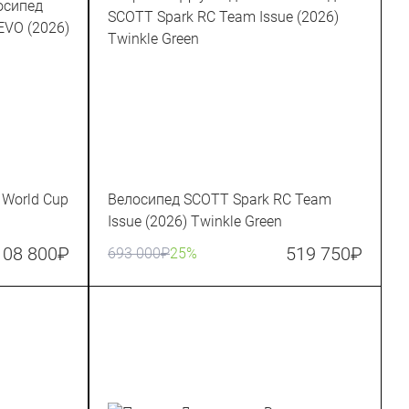
 World Cup
Велосипед SCOTT Spark RC Team
Issue (2026) Twinkle Green
108 800
₽
519 750
₽
693 000
₽
25%