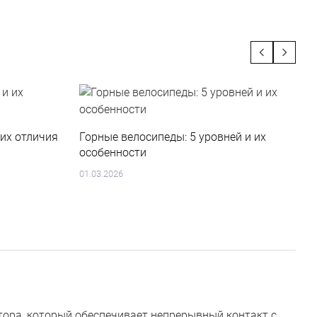
П
их отличия
Горные велосипеды: 5 уровней и их
особенности
1
01.03.2026
ора, который обеспечивает непрерывный контакт с