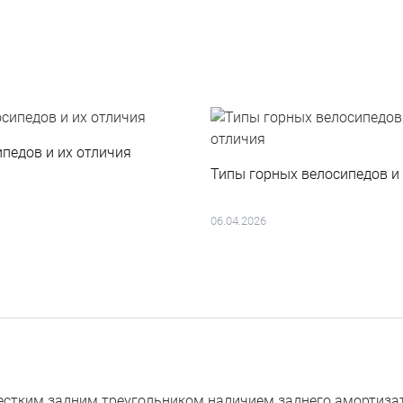
педов и их отличия
Типы горных велосипедов и 
06.04.2026
естким задним треугольником наличием заднего амортизат