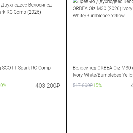
д SCOTT Spark RC Comp
Велосипед ORBEA Oiz M30 
Ivory White/Bumblebee Yell
403 200
₽
20%
517 800
₽
15%