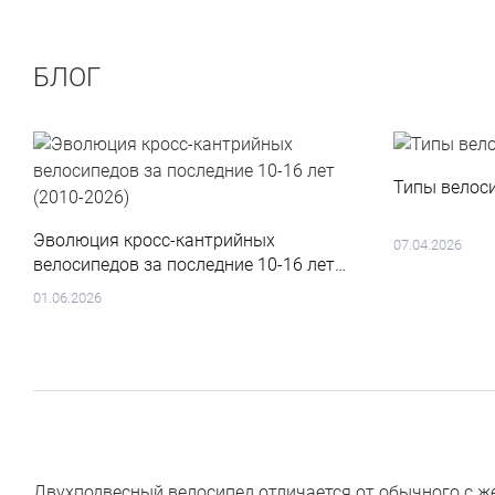
БЛОГ
Типы велоси
Эволюция кросс-кантрийных
07.04.2026
велосипедов за последние 10-16 лет
(2010-2026)
01.06.2026
Двухподвесный велосипед отличается от обычного с ж