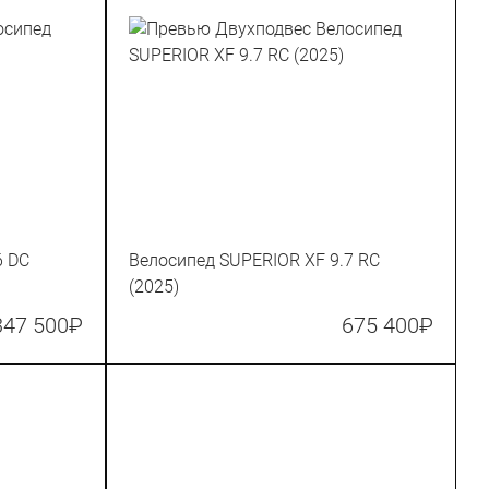
6 DC
Велосипед SUPERIOR XF 9.7 RC
(2025)
347 500
₽
675 400
₽