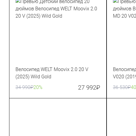
Велосипед WELT Moovix 2.0 20 V
Велосипед
(2025) Wild Gold
V020 (201
27 992
₽
34 990
₽
20%
36 530
₽
4