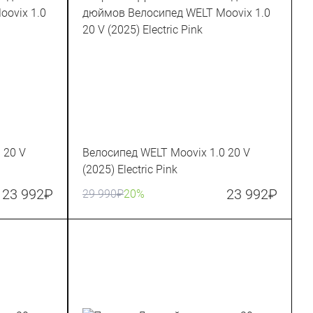
 20 V
Велосипед WELT Moovix 1.0 20 V
(2025) Electric Pink
23 992
₽
23 992
₽
29 990
₽
20%