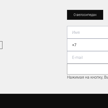
О велосипедах
МАСТЕР СПОРТА ПО
МАУНТИНБАЙКУ
Николаев Евгений
Нажимая на кнопку, В