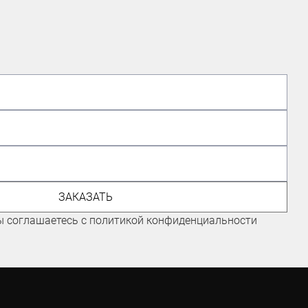
ЭКСПЕРТ ПО ВЕЛОСИПЕДАМ,
ГОНЩИК КОМАНДЫ "ГОРНЫЕ
ВЕРШИНЫ"
ЗАКАЗАТЬ
Иванов Иван
ы соглашаетесь с политикой конфиденциальности