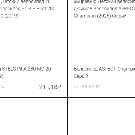
 STELS Pilot 280 MD 20
Велосипед ASPECT Champio
9)
Серый
21 918
₽
0%
27 590
₽
20%