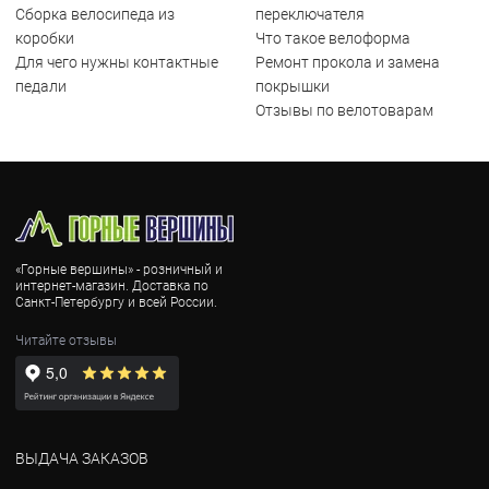
Сборка велосипеда из
переключателя
коробки
Что такое велоформа
Для чего нужны контактные
Ремонт прокола и замена
педали
покрышки
Отзывы по велотоварам
«Горные вершины» - розничный и
интернет-магазин. Доставка по
Санкт-Петербургу и всей России.
Читайте отзывы
ВЫДАЧА ЗАКАЗОВ