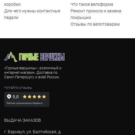
коробки
Что такое велоформа
Для чего нужны контактные
Ремонт прокола и замена
педали
покрышки
Отзывы по велотоварам
«Горные вершины» - розничный и
интернет-магазин. Доставка по
Санкт-Петербургу и всей России.
Читайте отзывы
ВЫДАЧА ЗАКАЗОВ
г. Барнаул, ул. Балтийская, д.