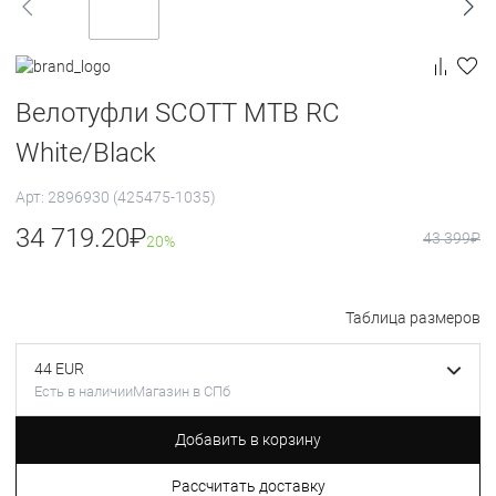
Велотуфли SCOTT MTB RC
White/Black
Арт: 2896930 (425475-1035)
34 719.20
₽
43 399
₽
20%
Таблица размеров
44 EUR
Есть в наличии
Магазин в СПб
Добавить в корзину
Рассчитать доставку