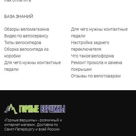
Как оплатить
БАЗА ЗНАНИЙ
Обзоры веломагазина
Для чего нужны контактные
Видео по велосервису
педали
Типы велосипедов
Настройка заднего
Сборка велосипеда из
переключателя
коробки
Что такое велоформа
Для чего нужны контактные
Ремонт прокола и замена
педали
покрышки
Отзывы по велотоварам
«Горные вершины» - розничный и
интернет-магазин. Доставка по
Санкт-Петербургу и всей России.