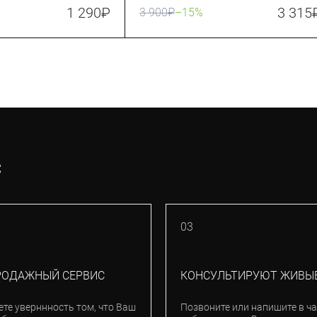
808.555.10.00)
1 290
₽
3 315
3 900
₽
–15%
С
03
РОДАЖНЫЙ СЕРВИС
КОНСУЛЬТИРУЮТ ЖИВЫ
ете уверннность том, что Ваш
Позвоните или напишите в ча