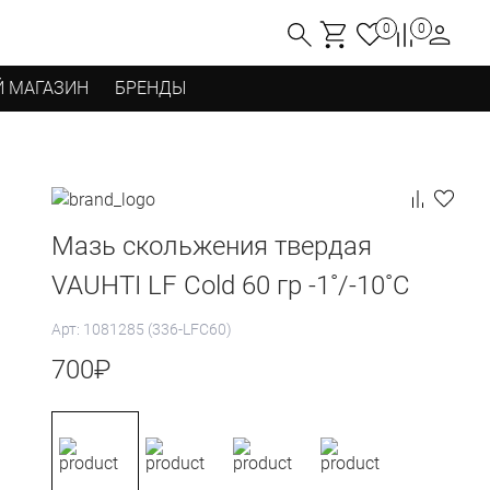
0
0
 МАГАЗИН
БРЕНДЫ
Мазь скольжения твердая
VAUHTI LF Cold 60 гр -1˚/-10˚С
Арт: 1081285 (336-LFC60)
700
₽