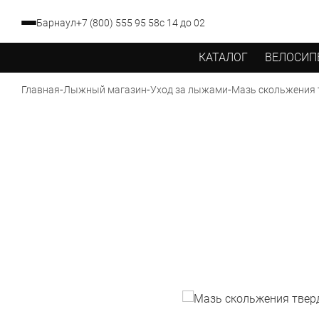
Барнаул
+7 (800) 555 95 58
с 14 до 02
КАТАЛОГ
ВЕЛОСИП
-
-
-
Мазь скольжения тв
Главная
Лыжный магазин
Уход за лыжами