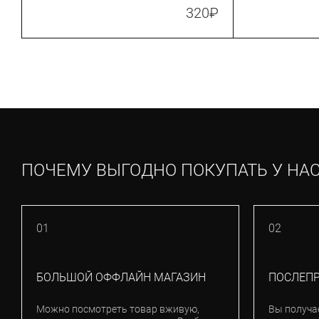
(Z07208)
вершины (123
320
₽
ПОЧЕМУ ВЫГОДНО ПОКУПАТЬ У НА
01
02
БОЛЬШОЙ ОФФЛАЙН МАГАЗИН
ПОСЛЕП
Можно посмотреть товар вживую,
Вы получа