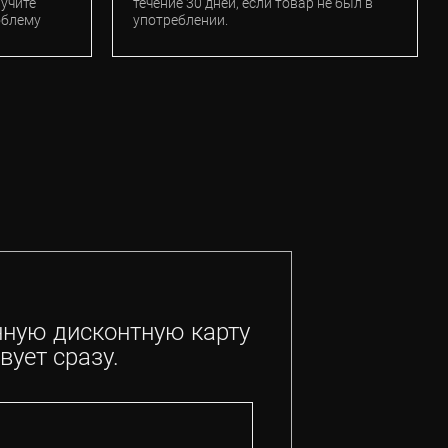
лучите
течение 30 дней, если товар не был в
облему
употреблении.
нную дисконтную карту
вует сразу.