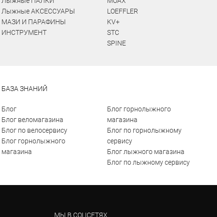
Лыжные ПАЛКИ
MOAX
Лыжные АКСЕССУАРЫ
LOEFFLER
МАЗИ И ПАРАФИНЫ
KV+
ИНСТРУМЕНТ
STC
SPINE
БАЗА ЗНАНИЙ
Блог
Блог горнолыжного
Блог веломагазина
магазина
Блог по велосервису
Блог по горнолыжному
Блог горнолыжного
сервису
магазина
Блог лыжного магазина
Блог по лыжному сервису
МЫ В СОЦСЕТЯХ