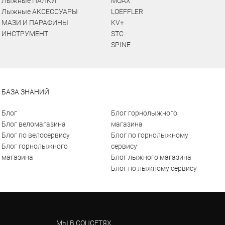
Лыжные ПАЛКИ
MOAX
Лыжные АКСЕССУАРЫ
LOEFFLER
МАЗИ И ПАРАФИНЫ
KV+
ИНСТРУМЕНТ
STC
SPINE
БАЗА ЗНАНИЙ
Блог
Блог горнолыжного
Блог веломагазина
магазина
Блог по велосервису
Блог по горнолыжному
Блог горнолыжного
сервису
магазина
Блог лыжного магазина
Блог по лыжному сервису
МЫ В СОЦСЕТЯХ