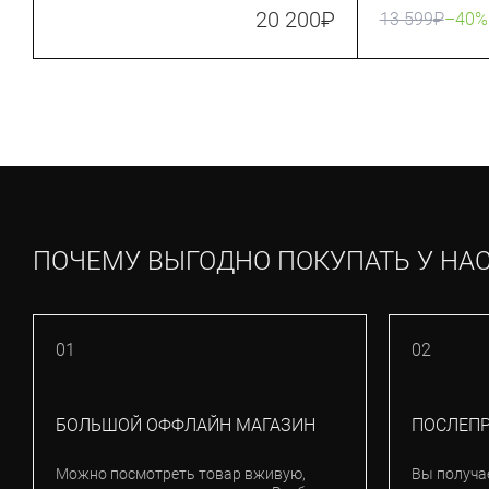
Women Charcoal/Magnolia
20 200
₽
13 599
₽
–40%
ПОЧЕМУ ВЫГОДНО ПОКУПАТЬ У НА
01
02
БОЛЬШОЙ ОФФЛАЙН МАГАЗИН
ПОСЛЕП
Можно посмотреть товар вживую,
Вы получа