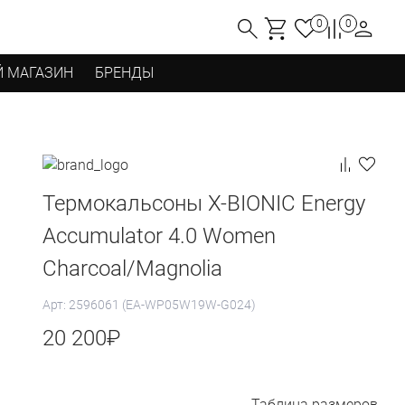
0
0
 МАГАЗИН
БРЕНДЫ
Термокальсоны X-BIONIC Energy
Accumulator 4.0 Women
Charcoal/Magnolia
Арт: 2596061 (EA-WP05W19W-G024)
20 200
₽
Таблица размеров