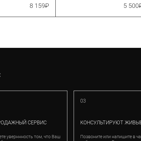
8 159
₽
5 500
С
03
РОДАЖНЫЙ СЕРВИС
КОНСУЛЬТИРУЮТ ЖИВЫ
ете уверннность том, что Ваш
Позвоните или напишите в ча