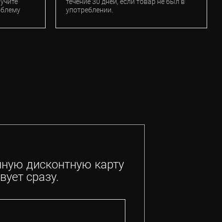
лучите
течение 30 дней, если товар не был в
облему
употреблении.
нную дисконтную карту
вует сразу.