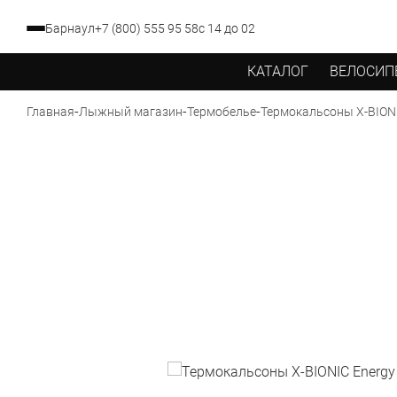
Барнаул
+7 (800) 555 95 58
с 14 до 02
КАТАЛОГ
ВЕЛОСИП
-
-
-
Термокальсоны X-BIONI
Главная
Лыжный магазин
Термобелье