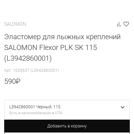
SALOMON
Эластомер для лыжных креплений
SALOMON Flexor PLK SK 115
(L3942860001)
Арт: 1633637 (L3942860001)
590
₽
L3942860001 Черный, 115
Есть в наличии
Магазин в СПб
Добавить в корзину