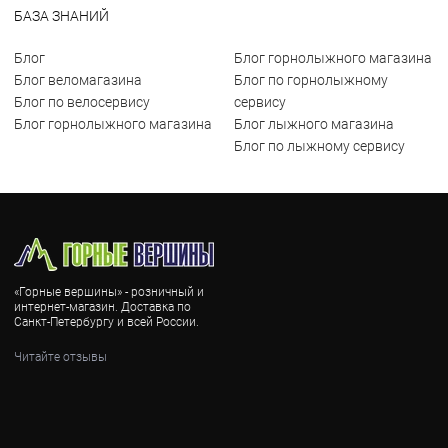
БАЗА ЗНАНИЙ
Блог
Блог горнолыжного магазина
Блог веломагазина
Блог по горнолыжному
Блог по велосервису
сервису
Блог горнолыжного магазина
Блог лыжного магазина
Блог по лыжному сервису
«Горные вершины» - розничный и
интернет-магазин. Доставка по
Санкт-Петербургу и всей России.
Читайте отзывы