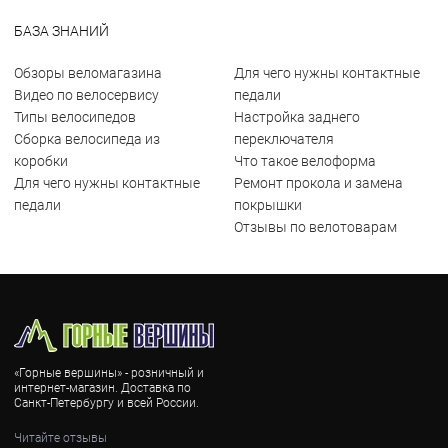
БАЗА ЗНАНИЙ
Обзоры веломагазина
Для чего нужны контактные
Видео по велосервису
педали
Типы велосипедов
Настройка заднего
Сборка велосипеда из
переключателя
коробки
Что такое велоформа
Для чего нужны контактные
Ремонт прокола и замена
педали
покрышки
Отзывы по велотоварам
«Горные вершины» - розничный и
интернет-магазин. Доставка по
Санкт-Петербургу и всей России.
Читайте отзывы