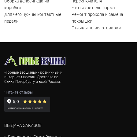
Сборка велосипеда из
переключателя
коробки
Что такое велоформа
Для чего нужны контактные
Ремонт прокола и замена
педали
покрышки
Отзывы по велотоварам
«Горные вершины» - розничный и
интернет-магазин. Доставка по
Санкт-Петербургу и всей России.
Читайте отзывы
ВЫДАЧА ЗАКАЗОВ