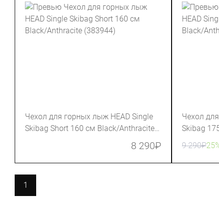
Чехол для горных лыж HEAD Single
Чехол для
Skibag Short 160 см Black/Anthracite
Skibag 175
(383944)
(383054)
8 290
₽
9 290
₽
25
1