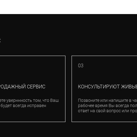
С
03
РОДАЖНЫЙ СЕРВИС
КОНСУЛЬТИРУЮТ ЖИВЫ
ете уверннность том, что Ваш
Позвоните или напишите в ча
 будет всегда исправен
рабочее время Вы всегда по
ответ на свой вопрос или пр