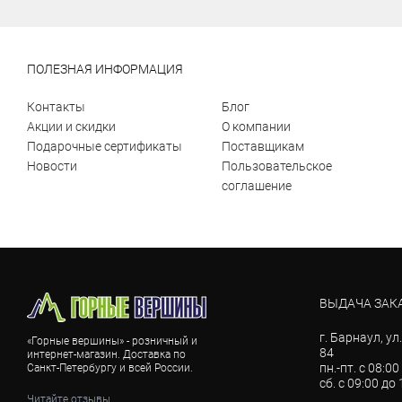
ПОЛЕЗНАЯ ИНФОРМАЦИЯ
Контакты
Блог
Акции и скидки
О компании
Подарочные сертификаты
Поставщикам
Новости
Пользовательское
соглашение
ВЫДАЧА ЗАК
г. Барнаул, ул
«Горные вершины» - розничный и
84
интернет-магазин. Доставка по
пн.-пт. с 08:00
Санкт-Петербургу и всей России.
сб. с 09:00 до
Читайте отзывы