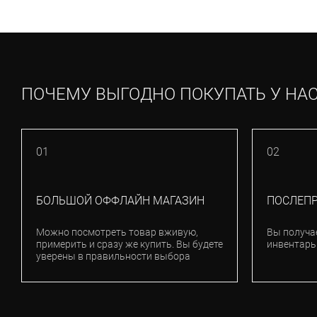
ПОЧЕМУ ВЫГОДНО ПОКУПАТЬ У НА
01
02
БОЛЬШОЙ ОФФЛАЙН МАГАЗИН
ПОСЛЕП
Можно посмотреть товар вживую,
Вы получа
примерить и сразу же купить. Вы будете
инвентарь
уверены в правильности выбора