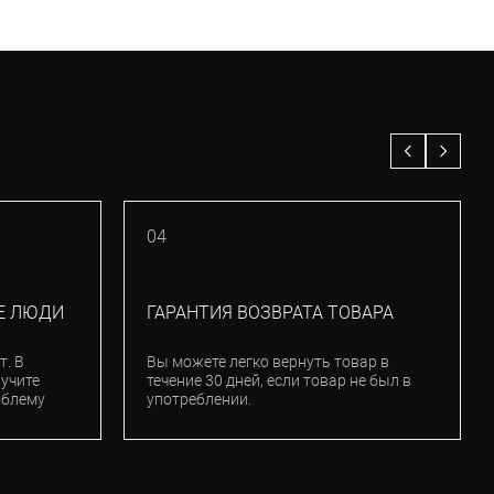
04
Е ЛЮДИ
ГАРАНТИЯ ВОЗВРАТА ТОВАРА
т. В
Вы можете легко вернуть товар в
лучите
течение 30 дней, если товар не был в
облему
употреблении.