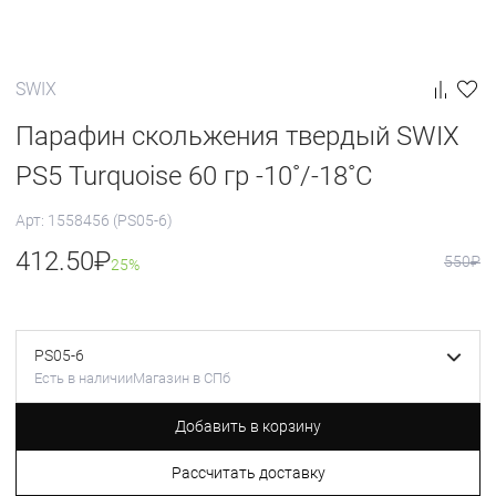
SWIX
Парафин скольжения твердый SWIX
PS5 Turquoise 60 гр -10˚/-18˚С
Арт: 1558456 (PS05-6)
412.50
₽
550
₽
25%
PS05-6
Есть в наличии
Магазин в СПб
Добавить в корзину
Рассчитать доставку