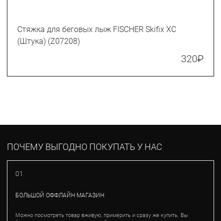
Стяжка для беговых лыж FISCHER Skifix XC
(Штука) (Z07208)
320
₽
ПОЧЕМУ ВЫГОДНО ПОКУПАТЬ У НАС
01
БОЛЬШОЙ ОФФЛАЙН МАГАЗИН
Можно посмотреть товар вживую, примерить и сразу же купить. Вы