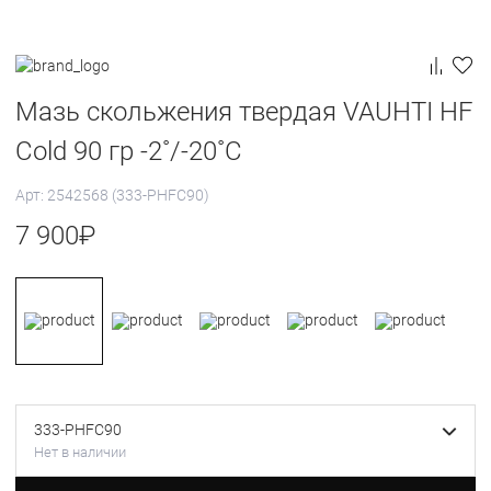
Мазь скольжения твердая VAUHTI HF
Cold 90 гр -2˚/-20˚С
Арт: 2542568 (333-PHFC90)
7 900
₽
333-PHFC90
Нет в наличии