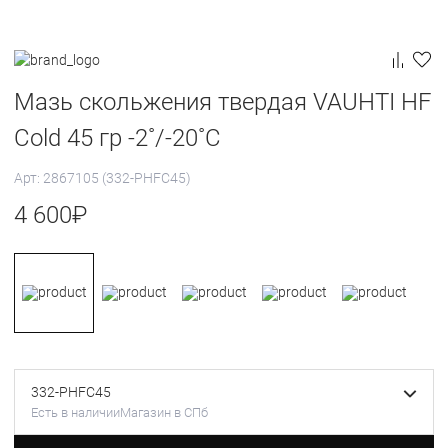
Мазь скольжения твердая VAUHTI HF
Cold 45 гр -2˚/-20˚С
Арт: 2867105 (332-PHFC45)
4 600
₽
332-PHFC45
Есть в наличии
Магазин в СПб