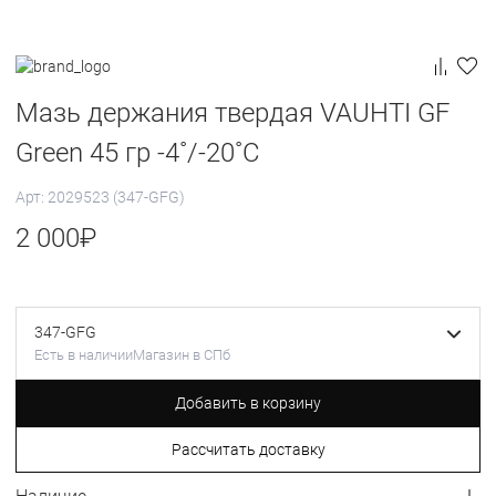
Мазь держания твердая VAUHTI GF
Green 45 гр -4˚/-20˚С
Арт: 2029523 (347-GFG)
2 000
₽
347-GFG
Есть в наличии
Магазин в СПб
Добавить в корзину
Рассчитать доставку