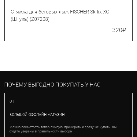
Стяжка для беговых лыж FISCHER Skifix XC
(Штука) (Z07208)
320
₽
ПОЧЕМУ ВЫГОДНО ПОКУПАТЬ У НАС
01
БОЛЬШОЙ ОФФЛАЙН МАГАЗИН
Можно посмотреть товар вживую, примерить и сразу же купить. Вы
будете уверены в правильности выбора