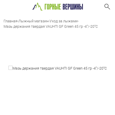
Главная
-
Лыжный магазин
-
Уход за лыжами
-
Мазь держания твердая VAUHTI GF Green 45 гр -4˚/-20˚С