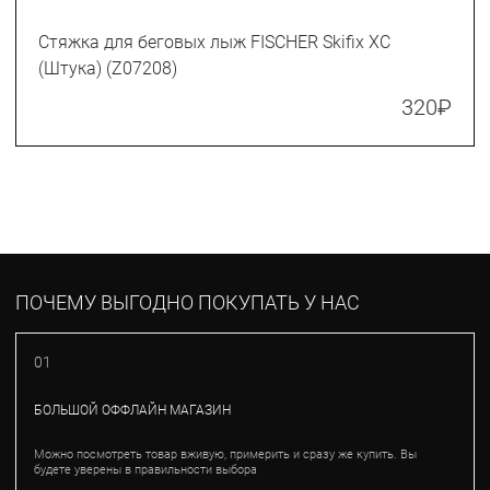
Стяжка для беговых лыж FISCHER Skifix XC
(Штука) (Z07208)
320
₽
ПОЧЕМУ ВЫГОДНО ПОКУПАТЬ У НАС
01
БОЛЬШОЙ ОФФЛАЙН МАГАЗИН
Можно посмотреть товар вживую, примерить и сразу же купить. Вы
будете уверены в правильности выбора