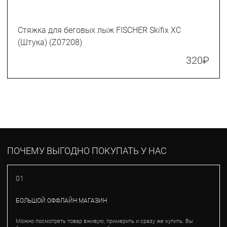
Стяжка для беговых лыж FISCHER Skifix XC
(Штука) (Z07208)
320
₽
ПОЧЕМУ ВЫГОДНО ПОКУПАТЬ У НАС
01
БОЛЬШОЙ ОФФЛАЙН МАГАЗИН
Можно посмотреть товар вживую, примерить и сразу же купить. Вы