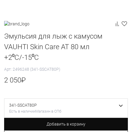
Эмульсия для лыж с камусом
VAUHTI Skin Care AT 80 мл
+2⁰C/-15⁰C
Арт: 2496248 (341-SSCAT80P)
2 050
₽
341-SSCAT80P
Есть в наличии
Магазин в СПб
Добавить в корзину