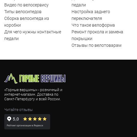
Видео по велосервису
педали
Типы велосипедов
Настройка заднего
Сборка велосипеда из
переключателя
коробки
Что такое велоформа
Для чего нужны контактные
Ремонт прокола и замена
педали
покрышки
Отзывы по велотоварам
«Горные вершины» - розничный и
интернет-магазин. Доставка по
Санкт-Петербургу и всей России.
Читайте отзывы