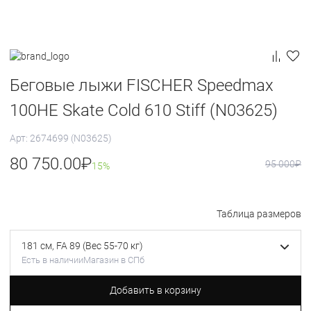
Беговые лыжи FISCHER Speedmax
100HE Skate Cold 610 Stiff (N03625)
Арт: 2674699 (N03625)
80 750.00
₽
95 000
₽
15%
Таблица размеров
181 см, FA 89 (Вес 55-70 кг)
Есть в наличии
Магазин в СПб
Добавить в корзину