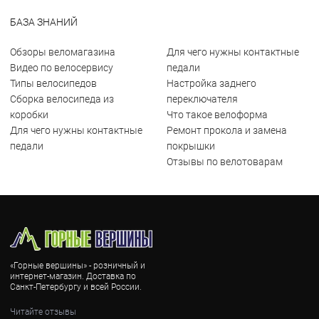
БАЗА ЗНАНИЙ
Обзоры веломагазина
Для чего нужны контактные
Видео по велосервису
педали
Типы велосипедов
Настройка заднего
Сборка велосипеда из
переключателя
коробки
Что такое велоформа
Для чего нужны контактные
Ремонт прокола и замена
педали
покрышки
Отзывы по велотоварам
«Горные вершины» - розничный и
интернет-магазин. Доставка по
Санкт-Петербургу и всей России.
Читайте отзывы