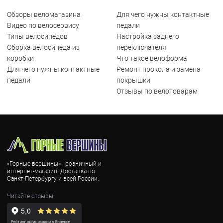
Обзоры веломагазина
Для чего нужны контактные
Видео по велосервису
педали
Типы велосипедов
Настройка заднего
Сборка велосипеда из
переключателя
коробки
Что такое велоформа
Для чего нужны контактные
Ремонт прокола и замена
педали
покрышки
Отзывы по велотоварам
«Горные вершины» - розничный и
интернет-магазин. Доставка по
Санкт-Петербургу и всей России.
Читайте отзывы