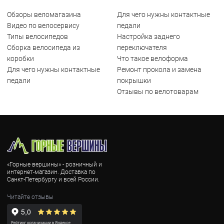
Обзоры веломагазина
Для чего нужны контактные
Видео по велосервису
педали
Типы велосипедов
Настройка заднего
Сборка велосипеда из
переключателя
коробки
Что такое велоформа
Для чего нужны контактные
Ремонт прокола и замена
педали
покрышки
Отзывы по велотоварам
«Горные вершины» - розничный и
интернет-магазин. Доставка по
Санкт-Петербургу и всей России.
Читайте отзывы