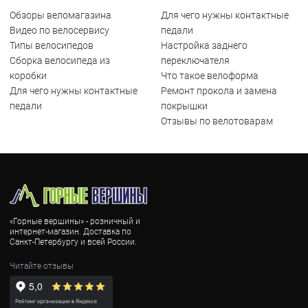
Обзоры веломагазина
Для чего нужны контактные
Видео по велосервису
педали
Типы велосипедов
Настройка заднего
Сборка велосипеда из
переключателя
коробки
Что такое велоформа
Для чего нужны контактные
Ремонт прокола и замена
педали
покрышки
Отзывы по велотоварам
«Горные вершины» - розничный и
интернет-магазин. Доставка по
Санкт-Петербургу и всей России.
Читайте отзывы