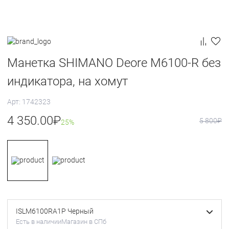
Манетка SHIMANO Deore M6100-R без
индикатора, на хомут
Арт: 1742323
4 350.00
₽
5 800
₽
25%
ISLM6100RA1P Черный
Есть в наличии
Магазин в СПб