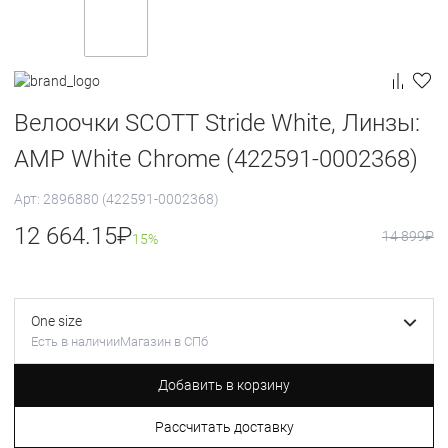
Велоочки SCOTT Stride White, Линзы:
AMP White Chrome (422591-0002368)
Арт: 2896880 (422591-0002368)
12 664.15
₽
14 899
₽
15%
One size
Есть в наличии
Магазин в СПб
Добавить в корзину
Рассчитать доставку