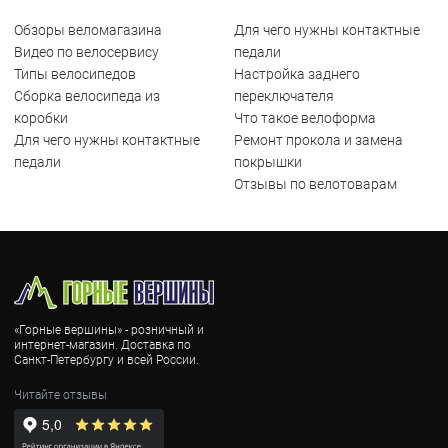
Обзоры веломагазина
Для чего нужны контактные
Видео по велосервису
педали
Типы велосипедов
Настройка заднего
Сборка велосипеда из
переключателя
коробки
Что такое велоформа
Для чего нужны контактные
Ремонт прокола и замена
педали
покрышки
Отзывы по велотоварам
«Горные вершины» - розничный и
интернет-магазин. Доставка по
Санкт-Петербургу и всей России.
Читайте отзывы