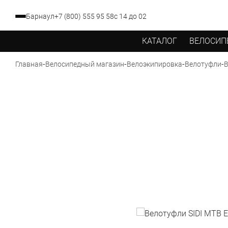
Барнаул
+7 (800) 555 95 58
с 14 до 02
КАТАЛОГ
ВЕЛОСИП
-
-
-
-
Главная
Велосипедный магазин
Велоэкипировка
Велотуфли
В