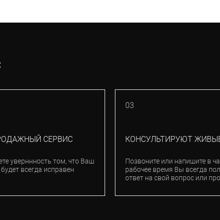
С
03
РОДАЖНЫЙ СЕРВИС
КОНСУЛЬТИРУЮТ ЖИВЫ
ете уверннность том, что Ваш
Позвоните или напишите в ча
 будет всегда исправен
рабочее время Вы всегда по
ответ на свой вопрос или пр