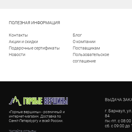
ПОЛЕЗНАЯ ИНФОРМАЦИЯ
Контакты
Блог
Акции и скидки
О компании
Подарочные сертификаты
Поставщикам
Новости
Пользовательское
соглашение
ВЫДАЧА ЗАК
г. Барнаул, ул
«Горные вершины» - розничный и
84
интернет-магазин. Доставка по
пн.-пт. с 08:00
Санкт-Петербургу и всей России.
сб. с 09:00 до
Читайте отзывы