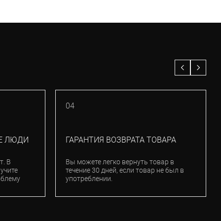
04
Е ЛЮДИ
ГАРАНТИЯ ВОЗВРАТА ТОВАРА
т. В
Вы можете легко вернуть товар в
лучите
течение 30 дней, если товар не был в
облему
употреблении.