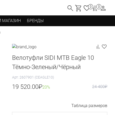
0
0
 МАГАЗИН
БРЕНДЫ
й
Велотуфли SIDI MTB Eagle 10
Тёмно-Зеленый/Чёрный
Арт: 2607901 (CEAGLE10)
19 520.00
₽
24 400
₽
20%
Таблица размеров