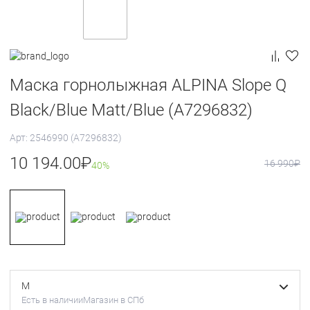
Маска горнолыжная ALPINA Slope Q
Black/Blue Matt/Blue (A7296832)
Арт: 2546990 (A7296832)
10 194.00
₽
16 990
₽
40%
M
Есть в наличии
Магазин в СПб