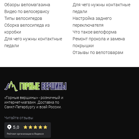
Обзоры веломагазина
Для чего нужны контактные
Видео по велосервису
педали
Типы велосипедов
Настройка заднего
Сборка велосипеда из
переключателя
коробки
Что такое велоформа
Для чего нужны контактные
Ремонт прокола и замена
педали
покрышки
Отзывы по велотоварам
«Горные вершины» - розничный и
интернет-магазин. Доставка по
Санкт-Петербургу и всей России.
Читайте отзывы